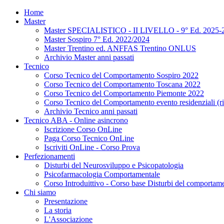
Home
Master
Master SPECIALISTICO - II LIVELLO - 9° Ed. 2025-
Master Sospiro 7° Ed. 2022/2024
Master Trentino ed. ANFFAS Trentino ONLUS
Archivio Master anni passati
Tecnico
Corso Tecnico del Comportamento Sospiro 2022
Corso Tecnico del Comportamento Toscana 2022
Corso Tecnico del Comportamento Piemonte 2022
Corso Tecnico del Comportamento evento residenziali (ris
Archivio Tecnico anni passati
Tecnico ABA - Online asincrono
Iscrizione Corso OnLine
Paga Corso Tecnico OnLine
Iscriviti OnLine - Corso Prova
Perfezionamenti
Disturbi del Neurosviluppo e Psicopatologia
Psicofarmacologia Comportamentale
Corso Introduittivo - Corso base Disturbi del comportamen
Chi siamo
Presentazione
La storia
L'Associazione