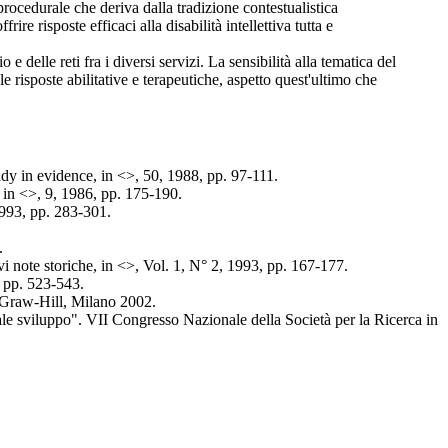
procedurale che deriva dalla tradizione contestualistica
e risposte efficaci alla disabilità intellettiva tutta e
 e delle reti fra i diversi servizi. La sensibilità alla tematica del
e risposte abilitative e terapeutiche, aspetto quest'ultimo che
 in evidence, in <>, 50, 1988, pp. 97-111.
in <>, 9, 1986, pp. 175-190.
993, pp. 283-301.
.
te storiche, in <>, Vol. 1, N° 2, 1993, pp. 167-177.
 pp. 523-543.
Graw-Hill, Milano 2002.
 sviluppo". VII Congresso Nazionale della Società per la Ricerca in