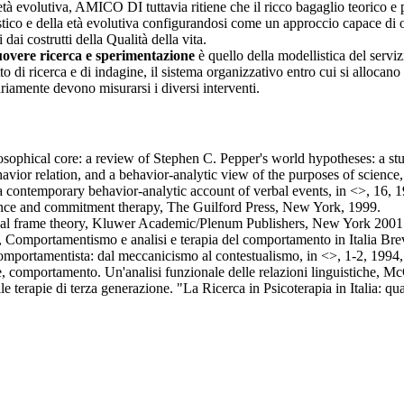
età evolutiva, AMICO DI tuttavia ritiene che il ricco bagaglio teorico e 
co e della età evolutiva configurandosi come un approccio capace di offrir
dai costrutti della Qualità della vita.
overe ricerca e sperimentazione
è quello della modellistica del servizio
di ricerca e di indagine, il sistema organizzativo entro cui si allocano l
ariamente devono misurarsi i diversi interventi.
cal core: a review of Stephen C. Pepper's world hypotheses: a study
relation, and a behavior-analytic view of the purposes of science, 
ntemporary behavior-analytic account of verbal events, in <>, 16, 1
nd commitment therapy, The Guilford Press, New York, 1999.
ame theory, Kluwer Academic/Plenum Publishers, New York 2001
amentismo e analisi e terapia del comportamento in Italia Brevi no
rtamentista: dal meccanicismo al contestualismo, in <>, 1-2, 1994,
mportamento. Un'analisi funzionale delle relazioni linguistiche, Mc
ie di terza generazione. "La Ricerca in Psicoterapia in Italia: quale