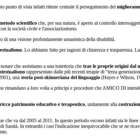
o punto di vista infatti ritiene centrale il perseguimento del
miglioramen
metodo scientifico
che, per sua natura, è aperto al controllo intersoggett
on la società civile e l'associazionismo.
o di una visione profondamente umanistica della disabilità.
estualismo
. Lo abbiamo fatto per ragioni di chiarezza e trasparenza. L
notare che assistiamo a una traiettoria che
trae le proprie origini da
ntestualismo
rappresentato dalle più recenti terapie di "terza generazione
2001), una t
eoria post-skinneriana del linguaggio
(Hayes e Wilson, 1
 che rimandano a loro volta a principi e procedure che AMICO DI intende d
o ricco patrimonio educativo e terapeutico
, unitamente alla
costruzion
e che va dal 2005 al 2011. In questo periodo escono infatti sia le linee
 di Sanità. In entrambi i casi l'indicazione inequivocabile che se ne ric
ento.