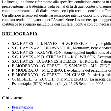
Le linee guida fanno riferimento alla specifica condizione autistica in 
precedentemente tratteggiata vada ben al di là di quel contesto diagnosti
contemporaneamente di dialettizzarsi con i più recenti contributi offerti 
Un ulteriore terreno sul quale l'associazione intende opportuno
promu
contesto rende obbligatorio per l'Associazione l'assumere, quale oggetto 
costituisce lo scenario ineludibile con cui fare i conti e con cui necess
BIBLIOGRAFIA
S.C. HAYES – L.J. HAYES – H.W. REESE, Finding the philosophi
S.C. HAYES – A.J. BROWNSTEIN, Mentalism, behavior-behavior 
S.C. HAYES – K.G. WILSON, Some applied implications of a co
S.C. HAYES – K.D. STROSAHL – K.G. WILSON, Acceptance a
S.C. HAYES – D. BARNES-HOLMES – B. ROCHE, Rational fr
P. MODERATO – G. PRESTI – E. SANAVIO – M.L. ZIINO, Comport
P. MODERATO – M.L. ZIINO, L'evoluzione del paradigma compo
P. MODERATO – G. PRESTI – P.N. CHASE, Pensieri, parole, co
G. MISELLI, G. ZUCCHI, & P. MODERATO, La nascita delle terap
Psicoterapia. (SPR) Modena (Italy), 25-28 Settembre 2008.
Chi
siamo
Presentazione