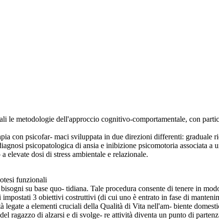
cipali le metodologie dell'approccio cognitivo-comportamentale, con part
erapia con psicofar- maci sviluppata in due direzioni differenti: graduale
agnosi psicopatologica di ansia e inibizione psicomotoria associata a un 
 elevate dosi di stress ambientale e relazionale.
potesi funzionali
 bisogni su base quo- tidiana. Tale procedura consente di tenere in modo 
 impostati 3 obiettivi costruttivi (di cui uno è entrato in fase di manteni
à legate a elementi cruciali della Qualità di Vita nell'am- biente domestic
del ragazzo di alzarsi e di svolge- re attività diventa un punto di partenza