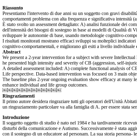
Riassunto
Presentiamo l'intervento di due anni su un soggetto con gravi disabilit
comportamenti problema con alta frequenza e significativa intensità (ag
È stato svolto un assessment dettagliato: A) analisi funzionale dei c
dell'intensità dei bisogni di sostegno in base ai modelli di Qualità di Vi
sviluppare le autonomie di base, usando metodologie cognitivo-com
I risultati monitorati mostrano efficaci sviluppi su molteplici indicato
cognitivo-comportamentali, e migliorano gli esiti a livello individuale 
Abstract
We present a 2-year intervention for a subject with severe Intellectual
he presented high intensity and severity of CB (aggression, self-injur
A detailed assessment included: A) complete functional analysis of C
Life perspective. Data-based intervention was focused on 3 main o
The baseline plus 2-year ongoing evaluation show efficacy at many l
enhance individual and life group outcomes.
￼￼￼￼￼￼￼￼￼￼￼￼
Ringraziamenti
Il primo autore desidera ringraziare tutti gli operatori dell'Unità Abit
un ringraziamento particolare va alla famiglia di A. per essere stata sem
Introduzione
Il soggetto oggetto di studio è nato nel 1984 e ha tardivamente ricevut
disturbi della comunicazione e Autismo. Successivamente è stata aggiu
con il sostegno di un educatore ad personam. La sua storia persona- le p