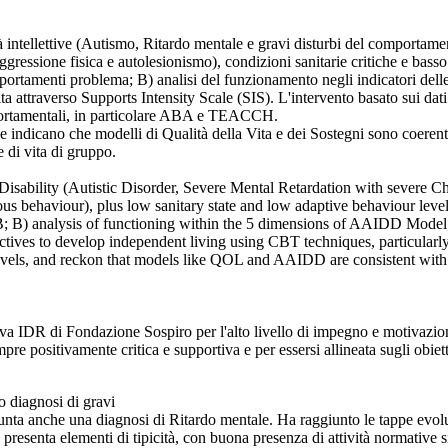
à intellettive (Autismo, Ritardo mentale e gravi disturbi del comportame
gressione fisica e autolesionismo), condizioni sanitarie critiche e basso
omportamenti problema; B) analisi del funzionamento negli indicatori d
ta attraverso Supports Intensity Scale (SIS). L'intervento basato sui dati r
portamentali, in particolare ABA e TEACCH.
ri e indicano che modelli di Qualità della Vita e dei Sostegni sono coere
e di vita di gruppo.
 Disability (Autistic Disorder, Severe Mental Retardation with severe Cha
ious behaviour), plus low sanitary state and low adaptive behaviour level
B; B) analysis of functioning within the 5 dimensions of AAIDD Model; C
bjectives to develop independent living using CBT techniques, partic
evels, and reckon that models like QOL and AAIDD are consistent with
ativa IDR di Fondazione Sospiro per l'alto livello di impegno e motivazio
pre positivamente critica e supportiva e per essersi allineata sugli obietti
o diagnosi di gravi
nta anche una diagnosi di Ritardo mentale. Ha raggiunto le tappe evolut
resenta elementi di tipicità, con buona presenza di attività normative sia 