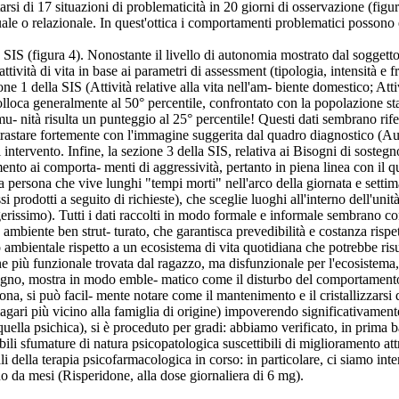
rsi di 17 situazioni di problematicità in 20 giorni di osservazione (figu
duale o relazionale. In quest'ottica i comportamenti problematici possono 
S (figura 4). Nonostante il livello di autonomia mostrato dal soggetto nel
 attività di vita in base ai parametri di assessment (tipologia, intensità 
ne 1 della SIS (Attività relative alla vita nell'am- biente domestico; Atti
si colloca generalmente al 50° percentile, confrontato con la popolazione s
 comu- nità risulta un punteggio al 25° percentile! Questi dati sembrano r
ntrastare fortemente con l'immagine suggerita dal quadro diagnostico (A
 intervento. Infine, la sezione 3 della SIS, relativa ai Bisogni di soste
ento ai comporta- menti di aggressività, pertanto in piena linea con il q
a persona che vive lunghi "tempi morti" nell'arco della giornata e settim
si prodotti a seguito di richieste), che sceglie luoghi all'interno dell'un
gerissimo). Tutti i dati raccolti in modo formale e informale sembrano co
ambiente ben strut- turato, che garantisca prevedibilità e costanza rispett
ambientale rispetto a un ecosistema di vita quotidiana che potrebbe risul
 più funzionale trovata dal ragazzo, ma disfunzionale per l'ecosistema, 
ostegno, mostra in modo emble- matico come il disturbo del comportament
sona, si può facil- mente notare come il mantenimento e il cristallizzars
magari più vicino alla famiglia di origine) impoverendo significativamente 
e quella psichica), si è proceduto per gradi: abbiamo verificato, in prima
i sfumature di natura psicopatologica suscettibili di miglioramento attra
ali della terapia psicofarmacologica in corso: in particolare, ci siamo int
eno da mesi (Risperidone, alla dose giornaliera di 6 mg).