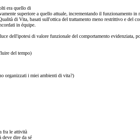
lti era quello di
ivamente superiore a quello attuale, incrementando il funzionamento in mol
i Qualità di Vita, basati sull'ottica del trattamento meno restrittivo e del
oncordati in équipe.
a luce dell'ipotesi di valore funzionale del comportamento evidenziata, p
fluire del tempo)
o organizzati i miei ambienti di vita?)
 fra le attività
tà deve dire da sé