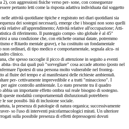
ra 2), con aggressioni fisiche verso per- sone, con conseguenze
essere pertanto letti come la risposta adattiva individuata dal soggetto
le attività quotidiane tipiche e registrato nei diari quotidiani sia
e frequenza dei sostegni necessari), emerge che i bisogni non sono quelli
vità relative all'apprendimento; Attività relative all'occupazione; Atti-
tatistica di riferimento. Il punteggio compo- sito globale è al 45°
iferirsi a una condizione che, con etichette oramai datate, potremmo
utismo e Ritardo mentale grave), e ha costituito un fondamentale
gno non ordinari, di tipo medico e comportamentale, segnala alcu- ni
uadro clinico.
ana, che spesso raccoglie il picco di attenzione in seguito a eventi
ità abita- tiva dai quali può "sorvegliare" cosa accade attorno (posto nel
nfermare l'ipotesi di una persona molto vulnerabile nel fronteg-
o al fluire del tempo e al manifestarsi delle richieste ambientali.
tare per- cettivamente imprevedibile e a tratti "minaccioso". I
per agire controllo ambientale. Lo stato presente tra il quadro
o abbia un importante effetto ombra sul reale bisogno di sostegno.
i di queste modalità comportamentali disfunzionali potrebbero
le sue possibi- lità di inclusione sociale.
 battuta, la presenza di patologie di natura organica; successivamente
ver- so l'uso di interventi psicofarmacologici mirati. Un ulteriore
errogati sulla possibile presenza di effetti depressogeni dovuti