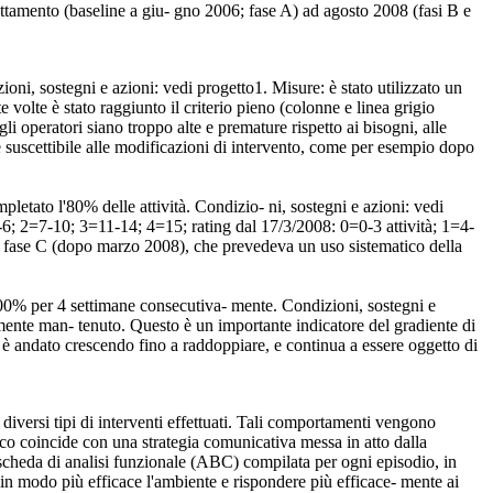
l trattamento (baseline a giu- gno 2006; fase A) ad agosto 2008 (fasi B e
zioni, sostegni e azioni: vedi progetto1. Misure: è stato utilizzato un
e volte è stato raggiunto il criterio pieno (colonne e linea grigio
li operatori siano troppo alte e premature rispetto ai bisogni, alle
ente suscettibile alle modificazioni di intervento, come per esempio dopo
mpletato l'80% delle attività. Condizio- ni, sostegni e azioni: vedi
=4-6; 2=7-10; 3=11-14; 4=15; rating dal 17/3/2008: 0=0-3 attività; 1=4-
la fase C (dopo marzo 2008), che prevedeva un uso sistematico della
 100% per 4 settimane consecutiva- mente. Condizioni, sostegni e
amente man- tenuto. Questo è un importante indicatore del gradiente di
à è andato crescendo fino a raddoppiare, e continua a essere oggetto di
diversi tipi di interventi effettuati. Tali comportamenti vengono
tico coincide con una strategia comunicativa messa in atto dalla
 scheda di analisi funzionale (ABC) compilata per ogni episodio, in
 in modo più efficace l'ambiente e rispondere più efficace- mente ai