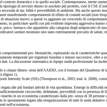
vità nel contesto domestico e in quello sociale. Contemporanea- mente aum
ella tipologia di servizio diurno in assoluto più protetto, cioè il CSE (Ce
ecessità di sta- bilità e prevedibilità di ambienti. Ma anche questo inse
 anni manifestando comportamenti di rifiuto di contatti sociali (non freq
nte di situazioni nuove; a questi va aggiunto un crescendo di comportamenti 
nto, in particolare quelli con più evidente impronta aggressiva hanno de
 psico- farmaco che appartiene alla categoria degli antipsicotici di nuov
 indicatori sanitari mostrano uno stato estremamente precario di salute, 
comportamentali pro- blematiche, esplorando sia le caratteristiche quantit
namento temporale per registrare baseline e misure successive, oltre a u
dati. La discussione sistematica in équipe multi-professionale ha inoltre 
ello a cinque dimen- sioni dell'AAIDD, con il formato del Quaderno di 
) (figura 1).
ports Intensity Scale (SIS) (Thompson et al., 2005; trad. it. 2008), consid
egata alle più basilari attività di vita quotidiana. Emerge la difficoltà 
i sufficientemente circoscritte, delimitate, prevedibili con la presenza d
o inserito in un ecosistema caratterizzato dalla pre- senza di 38 persone con
o lo spostamento legato alla riorganizzazione di tutte le unità abitative d
nti nell'ecosistema.