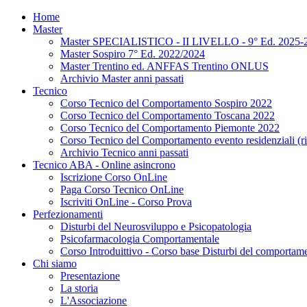
Home
Master
Master SPECIALISTICO - II LIVELLO - 9° Ed. 2025-
Master Sospiro 7° Ed. 2022/2024
Master Trentino ed. ANFFAS Trentino ONLUS
Archivio Master anni passati
Tecnico
Corso Tecnico del Comportamento Sospiro 2022
Corso Tecnico del Comportamento Toscana 2022
Corso Tecnico del Comportamento Piemonte 2022
Corso Tecnico del Comportamento evento residenziali (ris
Archivio Tecnico anni passati
Tecnico ABA - Online asincrono
Iscrizione Corso OnLine
Paga Corso Tecnico OnLine
Iscriviti OnLine - Corso Prova
Perfezionamenti
Disturbi del Neurosviluppo e Psicopatologia
Psicofarmacologia Comportamentale
Corso Introduittivo - Corso base Disturbi del comportamen
Chi siamo
Presentazione
La storia
L'Associazione