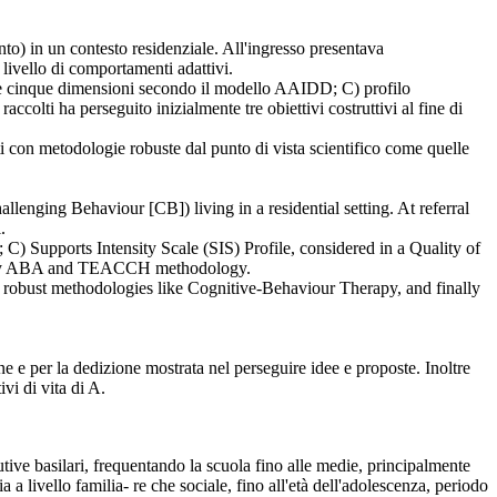
nto) in un contesto residenziale. All'ingresso presentava
 livello di comportamenti adattivi.
elle cinque dimensioni secondo il modello AAIDD; C) profilo
accolti ha perseguito inizialmente tre obiettivi costruttivi al fine di
nti con metodologie robuste dal punto di vista scientifico come quelle
llenging Behaviour [CB]) living in a residential setting. At referral
.
) Supports Intensity Scale (SIS) Profile, considered in a Quality of
ularly ABA and TEACCH methodology.
 robust methodologies like Cognitive-Behaviour Therapy, and finally
ne e per la dedizione mostrata nel perseguire idee e proposte. Inoltre
vi di vita di A.
ive basilari, frequentando la scuola fino alle medie, principalmente
a livello familia- re che sociale, fino all'età dell'adolescenza, periodo