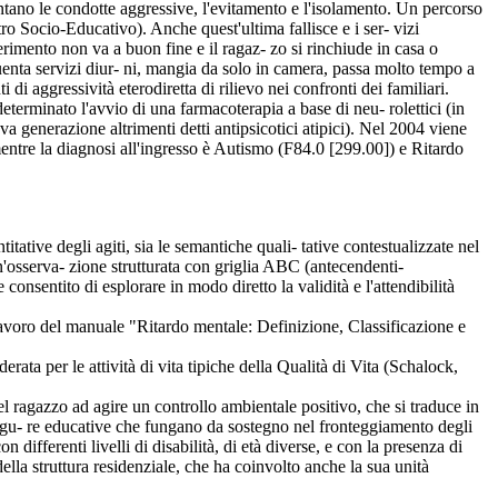
entano le condotte aggressive, l'evitamento e l'isolamento. Un percorso
ntro Socio-Educativo). Anche quest'ultima fallisce e i ser- vizi
rimento non va a buon fine e il ragaz- zo si rinchiude in casa o
uenta servizi diur- ni, mangia da solo in camera, passa molto tempo a
di aggressività eterodiretta di rilievo nei confronti dei familiari.
terminato l'avvio di una farmacoterapia a base di neu- rolettici (in
a generazione altrimenti detti antipsicotici atipici). Nel 2004 viene
mentre la diagnosi all'ingresso è Autismo (F84.0 [299.00]) e Ritardo
ative degli agiti, sia le semantiche quali- tative contestualizzate nel
n'osserva- zione strutturata con griglia ABC (antecendenti-
consentito di esplorare in modo diretto la validità e l'attendibilità
lavoro del manuale "Ritardo mentale: Definizione, Classificazione e
erata per le attività di vita tipiche della Qualità di Vita (Schalock,
nel ragazzo ad agire un controllo ambientale positivo, che si traduce in
i figu- re educative che fungano da sostegno nel fronteggiamento degli
 differenti livelli di disabilità, di età diverse, e con la presenza di
ella struttura residenziale, che ha coinvolto anche la sua unità