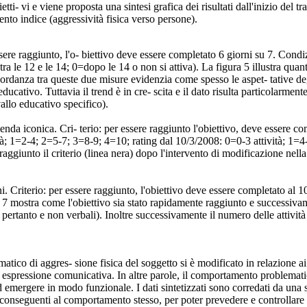
ietti- vi e viene proposta una sintesi grafica dei risultati dall'inizio de
to indice (aggressività fisica verso persone).
 essere raggiunto, l'o- biettivo deve essere completato 6 giorni su 7. Condi
tra le 12 e le 14; 0=dopo le 14 o non si attiva). La figura 5 illustra quant
scordanza tra queste due misure evidenzia come spesso le aspet- tative deg
 educativo. Tuttavia il trend è in cre- scita e il dato risulta particolarm
vallo educativo specifico).
genda iconica. Cri- terio: per essere raggiunto l'obiettivo, deve essere co
 vità; 1=2-4; 2=5-7; 3=8-9; 4=10; rating dal 10/3/2008: 0=0-3 attività; 1
aggiunto il criterio (linea nera) dopo l'intervento di modificazione nel
ni. Criterio: per essere raggiunto, l'obiettivo deve essere completato al
ra 7 mostra come l'obiettivo sia stato rapidamente raggiunto e successiv
 pertanto e non verbali). Inoltre successivamente il numero delle attivit
tico di aggres- sione fisica del soggetto si è modificato in relazione ai 
lare espressione comunicativa. In altre parole, il comportamento problema
 emergere in modo funzionale. I dati sintetizzati sono corredati da una
 e conseguenti al comportamento stesso, per poter prevedere e controllare