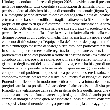
L'indagine condotta nel mese di giugno 2006 ha evidenziato il presenta
negative importanti, tutte correlate a stimolazioni di richiesta indivi- 
per rispondere all'altissimo bisogno di controllo ambientale (figura 3).
Un'immagine particolarmente evocativa del soggetto è data dal profilo SI
estremamente basso, la codifica dettagliata attraverso la SIS di tutte le
propri di un quadro di gravità estremo. Infatti nelle subscale della sezio
vità sociali; Attività relative alla salute e alla sicurezza) il soggetto 
percentile. Addirittura nella subscala Attività relative alla vita nella
definire propria di un quadro di media gravità, ma tuttavia appare co
elemento di riflessione per l'équipe nella definizione del programma di
item a punteggio massimo di sostegno richiesto, con particolare riferim
In sintesi, il quadro emerso dalle registrazioni quotidiane evidenzia un
problematici (siano essi prodotti a fronte di nessuna richie- sta siano es
corridoio centrale, posto in salone, posto in sala da pranzo, sonno leg
giamento degli eventi della quotidianità di vita, e che ha bisogno di un 
Sembra pertanto prevalente la necessità di agire un maggiore controllo 
comportamenti problema in quest'ot- tica potrebbero essere la soluzione
comporta- mentale presentato e il livello di intensità di bisogni di s
Ponendo la riflessione in modo prospettico per la vita futura della per
pregiudicare la sua possibilità di accedere ad altri ecosistemi di vita (
Rispetto alla valutazione della salute in generale (sia quella fisica ch
abbiamo analizzato il funzionamento psicologico indivi- duando possibil
campo di indagine è stato quel- lo associato ai possibili effetti collater
all'esposi- zione al neurolettico, già presente in terapia a dosaggio pi