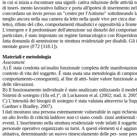
in cui si inizia a riscontrare una signifi- cativa riduzione delle atti
di inseri- mento lavorativo fallisce e porta all'ipotesi di inserimento n
concordano un invio presso un "centro per l'Autismo" sottolineando la n
meglio ancora nella sua camera da letto nella quale vive per circa due
letto), rifiuto del cibo, comportamenti ritualistici e oppositività a fro
L'emergere e il predominare dell'attenzione sui disturbi del comportame
particolare, è stato impostato un regime farmacologico con Risperidone,
fatta domanda di ammissione in struttura residenziale per disabili. Gli
mentale grave (F72 [318.1]).
Materiali e metodologia
Assessment
A) È stata condotta un'analisi funzionale completa delle manifestazioni 
contesto di vita del soggetto. È stata usata una metodologia di campio
comportamento-conseguenti), al fine di attri- buire valore funzionale ai 
delle rilevazioni.
B) Il funzionamento individuale è stato analizzato utilizzando il mod
Sistemi di sostegno (10a ed.)", di Luckasson et al. (2002; trad. it. 2005
C) L'intensità dei bisogni di sostegno è stata valutata attraverso la Sup
Gardner e Bradley, 2007).
I dati mostrano una persona estremamente vulnerabile in ogni richiesta l
un alto livello di criticità laddove non ci siano condi- zioni ambiental
eventi. L'inserimento nella struttura residenziale vede infatti il soggett
personale operativo organizzato su turni. A questi elementi si è aggiunt
abitativa, determinando un nuovo rimescolamento delle per- sone prese