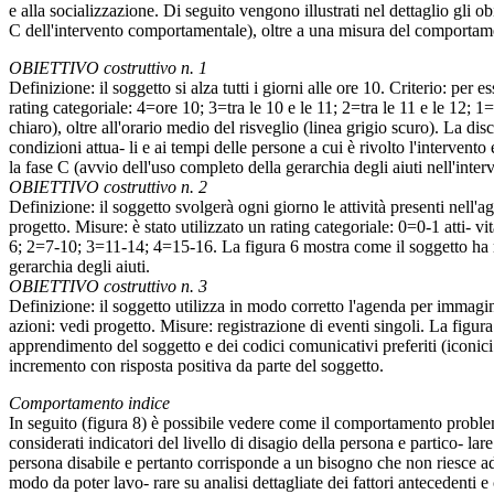
e alla socializzazione. Di seguito vengono illustrati nel dettaglio gli ob
C dell'intervento comportamentale), oltre a una misura del comportamen
OBIETTIVO costruttivo n. 1
Definizione: il soggetto si alza tutti i giorni alle ore 10. Criterio: per
rating categoriale: 4=ore 10; 3=tra le 10 e le 11; 2=tra le 11 e le 12; 1=
chiaro), oltre all'orario medio del risveglio (linea grigio scuro). La di
condizioni attua- li e ai tempi delle persone a cui è rivolto l'intervento
la fase C (avvio dell'uso completo della gerarchia degli aiuti nell'inter
OBIETTIVO costruttivo n. 2
Definizione: il soggetto svolgerà ogni giorno le attività presenti nell'a
progetto. Misure: è stato utilizzato un rating categoriale: 0=0-1 atti-
6; 2=7-10; 3=11-14; 4=15-16. La figura 6 mostra come il soggetto ha r
gerarchia degli aiuti.
OBIETTIVO costruttivo n. 3
Definizione: il soggetto utilizza in modo corretto l'agenda per immagi
azioni: vedi progetto. Misure: registrazione di eventi singoli. La figu
apprendimento del soggetto e dei codici comunicativi preferiti (iconici
incremento con risposta positiva da parte del soggetto.
Comportamento indice
In seguito (figura 8) è possibile vedere come il comportamento problema
considerati indicatori del livello di disagio della persona e partico- 
persona disabile e pertanto corrisponde a un bisogno che non riesce ad
modo da poter lavo- rare su analisi dettagliate dei fattori antecedenti