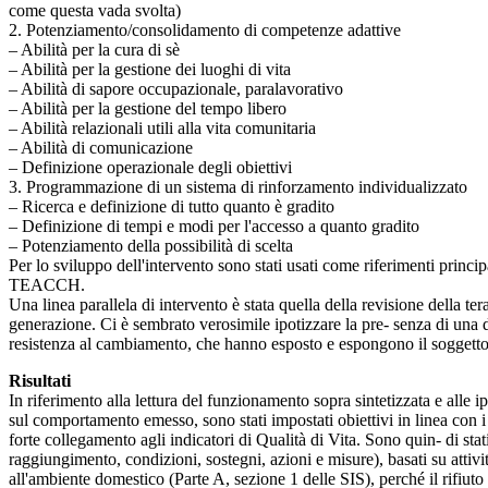
come questa vada svolta)
2. Potenziamento/consolidamento di competenze adattive
– Abilità per la cura di sè
– Abilità per la gestione dei luoghi di vita
– Abilità di sapore occupazionale, paralavorativo
– Abilità per la gestione del tempo libero
– Abilità relazionali utili alla vita comunitaria
– Abilità di comunicazione
– Definizione operazionale degli obiettivi
3. Programmazione di un sistema di rinforzamento individualizzato
– Ricerca e definizione di tutto quanto è gradito
– Definizione di tempi e modi per l'accesso a quanto gradito
– Potenziamento della possibilità di scelta
Per lo sviluppo dell'intervento sono stati usati come riferimenti prin
TEACCH.
Una linea parallela di intervento è stata quella della revisione della t
generazione. Ci è sembrato verosimile ipotizzare la pre- senza di una di
resistenza al cambiamento, che hanno esposto e espongono il soggetto a
Risultati
In riferimento alla lettura del funzionamento sopra sintetizzata e alle i
sul comportamento emesso, sono stati impostati obiettivi in linea con i
forte collegamento agli indicatori di Qualità di Vita. Sono quin- di stati
raggiungimento, condizioni, sostegni, azioni e misure), basati su attivit
all'ambiente domestico (Parte A, sezione 1 delle SIS), perché il rifiuto 