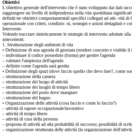
Obiettivi
L'obiettivo generale dell'intervento che è stato sviluppato dai dati racco
raggiungere un livello di indipendenza nella vita quotidiana significat
definiti tre obiettivi comportamentali specifici collegati ad atti- vità d
operazionale con criteri, condizio- ni, sostegni e azioni dettagliati e c
Intervento
Volendo tracciare sinteticamente le strategie di intervento adottate all
antecedenti:
1. Strutturazione degli ambienti di vita
• Definizione di una agenda di giornata (rendere concreto e visibile il 
– individuare il codice posseduto (forma) per gestire l'agenda
– valutare l'ampiezza dell'agenda
– definire come l'agenda sarà gestita
• Definizione degli spazi (dove faccio quello che devo fare?, come son
– strutturazione della camera
– strutturazione del luogo di attività
– strutturazione dei luoghi di tempo libero
– strutturazione del posto dove mangiare
– strutturazione del bagno
• Organizzazione delle attività (cosa faccio e come lo faccio?)
– attività di sapore occupazionale/lavorativo
– attività di tempo libero
– attività di cura della persona
– proposta di attività ad alta probabilità di successo; possibilità di scelta
– organizzazione strutturata delle attività (la organizzazione dell'attivi