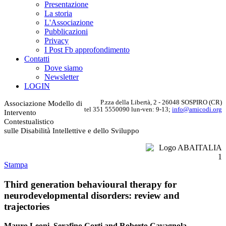
Presentazione
La storia
L'Associazione
Pubblicazioni
Privacy
I Post Fb approfondimento
Contatti
Dove siamo
Newsletter
LOGIN
P.zza della Libertà, 2 - 26048 SOSPIRO (CR)
Associazione Modello di
tel 351 5550090 lun-ven: 9-13;
info@amicodi.org
Intervento
Contestualistico
sulle Disabilità Intellettive e dello Sviluppo
Stampa
Third generation behavioural therapy for
neurodevelopmental disorders: review and
trajectories
Mauro Leoni, Serafino Corti and Roberto Cavagnola